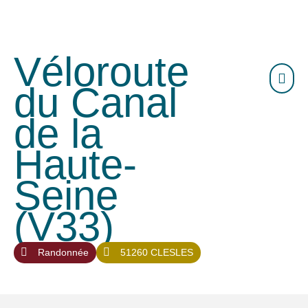
Véloroute
du Canal
de la
Haute-
Seine
(V33)
Randonnée
51260 CLESLES