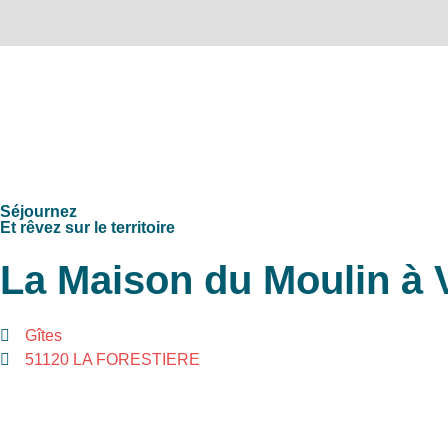
DÉCOUVRIR
ACCUEIL
»
LOGEMENTS
»
LA MAISON DU MOULIN À VENT
Séjournez
Et rêvez sur le territoire
La Maison du Moulin à 
Gîtes
51120 LA FORESTIERE