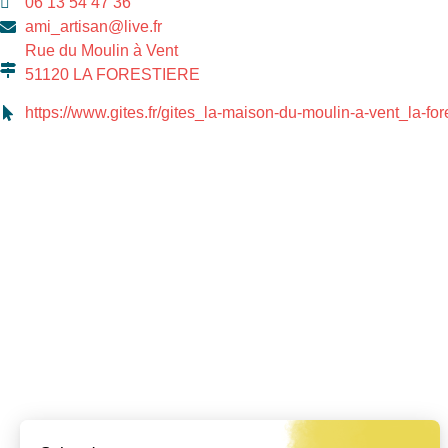
06 13 54 47 36
ami_artisan@live.fr
Rue du Moulin à Vent
51120 LA FORESTIERE
https://www.gites.fr/gites_la-maison-du-moulin-a-vent_la-f