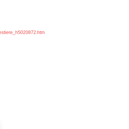
orestiere_h5020872.htm