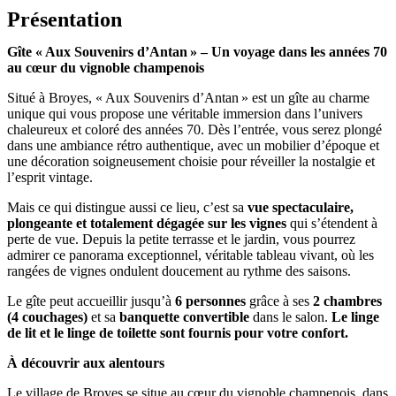
Présentation
Gîte « Aux Souvenirs d’Antan » – Un voyage dans les années 70
au cœur du vignoble champenois
Situé à Broyes, « Aux Souvenirs d’Antan » est un gîte au charme
unique qui vous propose une véritable immersion dans l’univers
chaleureux et coloré des années 70. Dès l’entrée, vous serez plongé
dans une ambiance rétro authentique, avec un mobilier d’époque et
une décoration soigneusement choisie pour réveiller la nostalgie et
l’esprit vintage.
Mais ce qui distingue aussi ce lieu, c’est sa
vue spectaculaire,
plongeante et totalement dégagée sur les vignes
qui s’étendent à
perte de vue. Depuis la petite terrasse et le jardin, vous pourrez
admirer ce panorama exceptionnel, véritable tableau vivant, où les
rangées de vignes ondulent doucement au rythme des saisons.
Le gîte peut accueillir jusqu’à
6 personnes
grâce à ses
2 chambres
(4 couchages)
et sa
banquette convertible
dans le salon.
Le linge
de lit et le linge de toilette sont fournis pour votre confort.
À découvrir aux alentours
Le village de Broyes se situe au cœur du vignoble champenois, dans