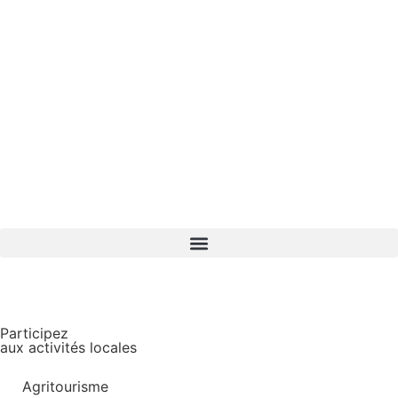
ACCUEIL
»
EVENEMENTS
»
LES MARDIS PÉTILLANTS À VINDEY
Participez
aux activités locales
Agritourisme