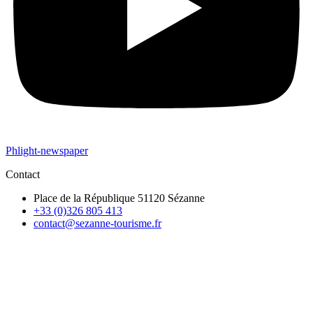
Phlight-newspaper
Contact
Place de la République 51120 Sézanne
+33 (0)326 805 413
contact@sezanne-tourisme.fr